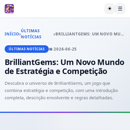
☀️
☰
INÍCIO
BLACKJACK
ÚLTIMAS
›
›
INÍCIO
BRILLIANTGEMS: UM NOVO MUNDO DE ESTRATÉGIA E COMPETIÇÃO
JOGOS DE LOTERIA
NOTÍCIAS
JOGOS DE MESA
📅 2026-06-25
ÚLTIMAS NOTÍCIAS
BACARÁ ONLINE
JOGO RESPONSÁVEL
BrilliantGems: Um Novo Mundo
ÚLTIMAS NOTÍCIAS
de Estratégia e Competição
Descubra o universo de BrilliantGems, um jogo que
combina estratégia e competição, com uma introdução
completa, descrição envolvente e regras detalhadas.