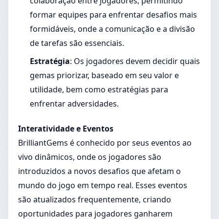
colaboração entre jogadores, permitindo
formar equipes para enfrentar desafios mais
formidáveis, onde a comunicação e a divisão
de tarefas são essenciais.
Estratégia
: Os jogadores devem decidir quais
gemas priorizar, baseado em seu valor e
utilidade, bem como estratégias para
enfrentar adversidades.
Interatividade e Eventos
BrilliantGems é conhecido por seus eventos ao
vivo dinâmicos, onde os jogadores são
introduzidos a novos desafios que afetam o
mundo do jogo em tempo real. Esses eventos
são atualizados frequentemente, criando
oportunidades para jogadores ganharem