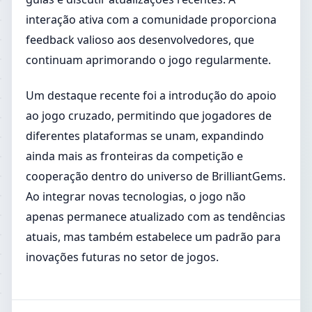
interação ativa com a comunidade proporciona
feedback valioso aos desenvolvedores, que
continuam aprimorando o jogo regularmente.
Um destaque recente foi a introdução do apoio
ao jogo cruzado, permitindo que jogadores de
diferentes plataformas se unam, expandindo
ainda mais as fronteiras da competição e
cooperação dentro do universo de BrilliantGems.
Ao integrar novas tecnologias, o jogo não
apenas permanece atualizado com as tendências
atuais, mas também estabelece um padrão para
inovações futuras no setor de jogos.