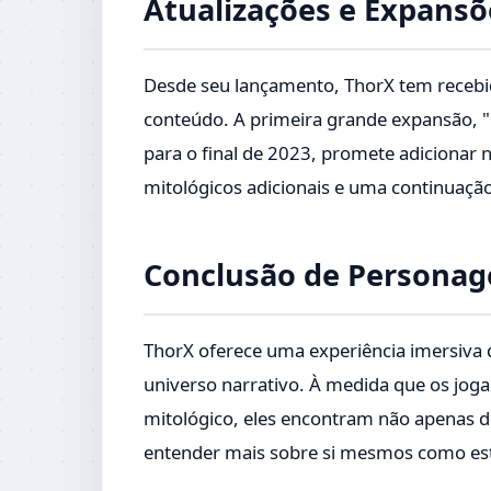
Atualizações e Expansõ
Desde seu lançamento, ThorX tem recebi
conteúdo. A primeira grande expansão,
para o final de 2023, promete adicionar 
mitológicos adicionais e uma continuação 
Conclusão de Personag
ThorX oferece uma experiência imersiva q
universo narrativo. À medida que os jo
mitológico, eles encontram não apenas 
entender mais sobre si mesmos como estr