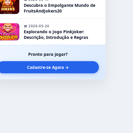
Descubra o Empolgante Mundo de
FruitsAndJokers20
📅 2026-05-24
Explorando o Jogo Pinkjoker:
Descrição, Introdução e Regras
Pronto para jogar?
Cadastre-se Agora →