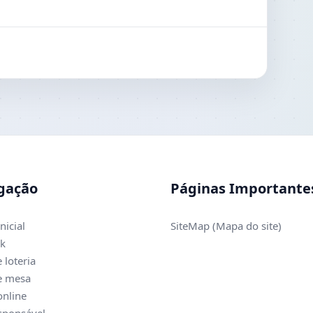
gação
Páginas Importante
nicial
SiteMap (Mapa do site)
ck
 loteria
e mesa
online