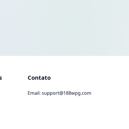
s
Contato
Email: support@188wpg.com