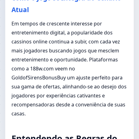
Atual
Em tempos de crescente interesse por
entretenimento digital, a popularidade dos
cassinos online continua a subir, com cada vez
mais jogadores buscando jogos que mesclem
entretenimento e oportunidade. Plataformas
como a 188w.com veem no
GoldofSirensBonusBuy um ajuste perfeito para
sua gama de ofertas, alinhando-se ao desejo dos
jogadores por experiências cativantes e
recompensadoras desde a conveniência de suas
casas.
Entendendo as Regras do