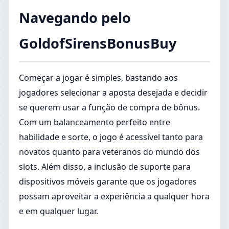
Navegando pelo
GoldofSirensBonusBuy
Começar a jogar é simples, bastando aos
jogadores selecionar a aposta desejada e decidir
se querem usar a função de compra de bônus.
Com um balanceamento perfeito entre
habilidade e sorte, o jogo é acessível tanto para
novatos quanto para veteranos do mundo dos
slots. Além disso, a inclusão de suporte para
dispositivos móveis garante que os jogadores
possam aproveitar a experiência a qualquer hora
e em qualquer lugar.