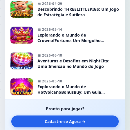
📅 2026-04-29
Descobrindo THREELITTLEPIGS: Um Jogo
de Estratégia e Sutileza
📅 2026-05-14
Explorando o Mundo de
CrownofFortune: Um Mergulho
Completo no Jogo
📅 2026-06-18
Aventuras e Desafios em NightCity:
Uma Imersão no Mundo do Jogo
📅 2026-05-10
Explorando o Mundo de
HotVolcanoBonusBuy: Um Guia
Completo
Pronto para jogar?
Cadastre-se Agora →