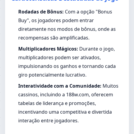
Rodadas de Bônus:
Com a opção "Bonus
Buy", os jogadores podem entrar
diretamente nos modos de bônus, onde as
recompensas são amplificadas.
Multiplicadores Mágicos:
Durante o jogo,
multiplicadores podem ser ativados,
impulsionando os ganhos e tornando cada
giro potencialmente lucrativo.
Interatividade com a Comunidade:
Muitos
cassinos, incluindo a 188w.com, oferecem
tabelas de liderança e promoções,
incentivando uma competitiva e divertida
interação entre jogadores.