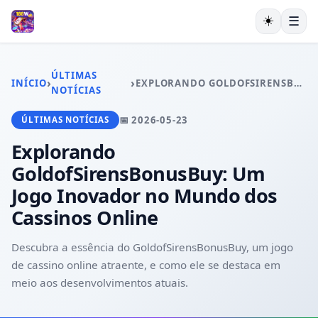
☀️
☰
INÍCIO
BLACKJACK
ÚLTIMAS
›
›
INÍCIO
EXPLORANDO GOLDOFSIRENSBONUSBUY: UM JOGO INOVADOR NO MUNDO DOS CASSINOS ONLINE
JOGOS DE LOTERIA
NOTÍCIAS
JOGOS DE MESA
📅 2026-05-23
ÚLTIMAS NOTÍCIAS
BACARÁ ONLINE
JOGO RESPONSÁVEL
Explorando
ÚLTIMAS NOTÍCIAS
GoldofSirensBonusBuy: Um
Jogo Inovador no Mundo dos
Cassinos Online
Descubra a essência do GoldofSirensBonusBuy, um jogo
de cassino online atraente, e como ele se destaca em
meio aos desenvolvimentos atuais.