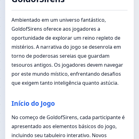
Ambientado em um universo fantástico,
GoldofSirens oferece aos jogadores a
oportunidade de explorar um reino repleto de
mistérios. A narrativa do jogo se desenrola em
torno de poderosas sereias que guardam
tesouros antigos. Os jogadores devem navegar
por este mundo místico, enfrentando desafios
que exigem tanto inteligência quanto astúcia.
Início do Jogo
No começo de GoldofSirens, cada participante é
apresentado aos elementos básicos do jogo,
incluindo seu tabuleiro interativo. Novos