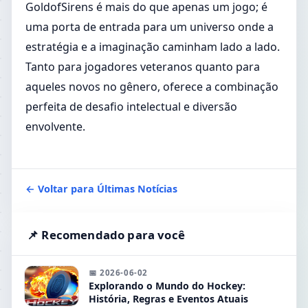
GoldofSirens é mais do que apenas um jogo; é
uma porta de entrada para um universo onde a
estratégia e a imaginação caminham lado a lado.
Tanto para jogadores veteranos quanto para
aqueles novos no gênero, oferece a combinação
perfeita de desafio intelectual e diversão
envolvente.
← Voltar para Últimas Notícias
📌 Recomendado para você
📅 2026-06-02
Explorando o Mundo do Hockey:
História, Regras e Eventos Atuais