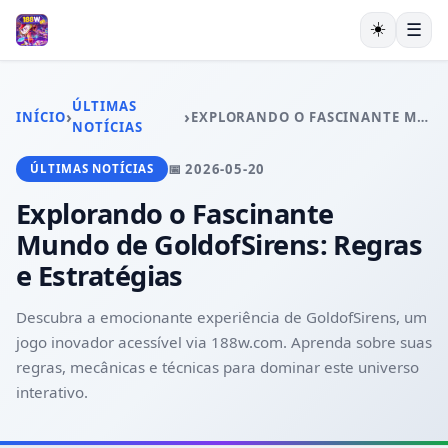
☀️
☰
INÍCIO
BLACKJACK
ÚLTIMAS
›
›
INÍCIO
EXPLORANDO O FASCINANTE MUNDO DE GOLDOFSIRENS: REGRAS E ESTRATÉGIAS
JOGOS DE LOTERIA
NOTÍCIAS
JOGOS DE MESA
📅 2026-05-20
ÚLTIMAS NOTÍCIAS
BACARÁ ONLINE
JOGO RESPONSÁVEL
Explorando o Fascinante
ÚLTIMAS NOTÍCIAS
Mundo de GoldofSirens: Regras
e Estratégias
Descubra a emocionante experiência de GoldofSirens, um
jogo inovador acessível via 188w.com. Aprenda sobre suas
regras, mecânicas e técnicas para dominar este universo
interativo.